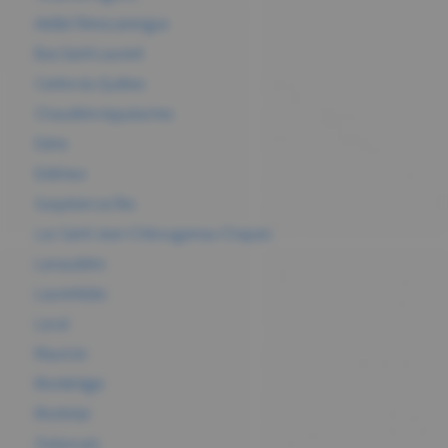
Abitibi-Témiscamingue
Bas-Saint-Laurent
Centre-du-Québec
Chaudière-Appalaches
Estrie
Extérieur
Gaspésie-Les Îles
Lac-Saint-Jean-Chibougamau-Chapais
Lanaudière
Laurentides
Laval
Mauricie
Montérégie
Montréal
Outaouais