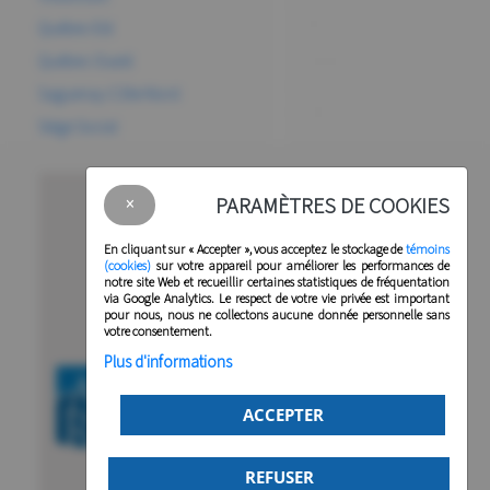
Québec-Est
Québec-Ouest
Saguenay-Côte-Nord
Siège Social
Nos bureaux
PARAMÈTRES DE COOKIES
×
AQRP
En cliquant sur
« Accepter »
, vous acceptez le stockage de
témoins
5400 boul des Galeries, bur. 111
(cookies)
sur votre appareil pour améliorer les performances de
Québec (Québec)
notre site Web et recueillir certaines statistiques de fréquentation
G2K 2B4
via Google Analytics. Le respect de votre vie privée est important
pour nous, nous ne collectons aucune donnée personnelle sans
votre consentement.
Plus d'informations
ACCEPTER
REFUSER
CONNEXION