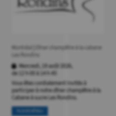
Montréal | Dîner champêtre à la cabane
Les Rondins
Mercredi, 19 août 2026,
de 12 h 00 à 14 h 45
Vous êtes cordialement invités à
participer à notre dîner champêtre à la
Cabane à sucre Les Rondins.
PLUS DE DÉTAILS