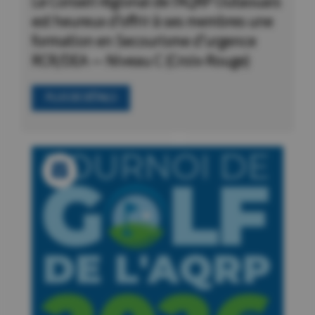
Le Conseil régional de l’AQRP Outaouais
est heureux d’offrir à ses membres une
formation en Secourisme d’urgence
RCR/DEA — Niveau C (Croix-Rouge)
PLUS DE DÉTAILS