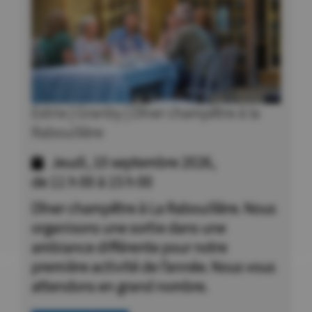
Estrie | Granby | Dîner champêtre à la
Rabouillère
Jeudi, 10 septembre 2026,
de 11 h 00 à 15 h 00
Dîner champêtre à La Rabouillère. Nous
organisons une sortie dans une
ambiance différente pour notre
première activité de l’année. Nous vous
attendons en grand nombre.